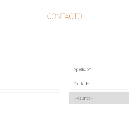
CONTACTO
ESCRÍBENOS AHORA
nos tus datos con mensaje y pronto nos pondremos en cont