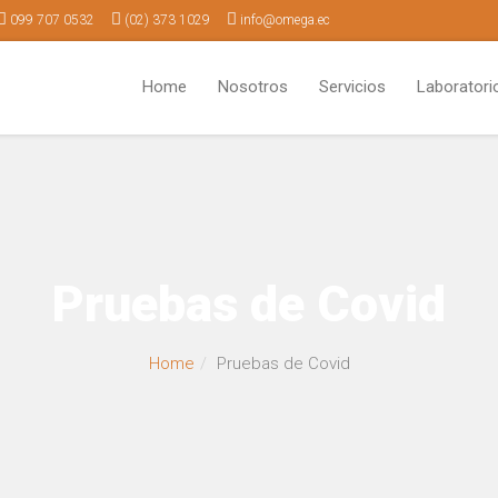
099 707 0532
(02) 373 1029
info@omega.ec
Home
Nosotros
Servicios
Laboratori
Pruebas de Covid
Home
Pruebas de Covid