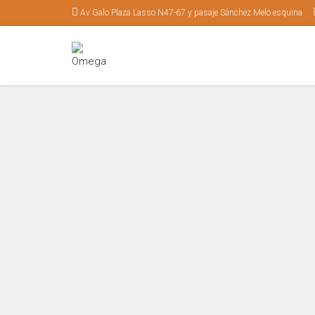
Av Galo Plaza Lasso N47-67 y pasaje Sánchez Melo esquina